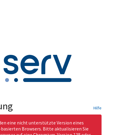
ung
Hilfe
den eine nicht unterstützte Version eines
asierten Browsers. Bitte aktualisieren Sie
rowser auf eine Chromium-Version 138 oder