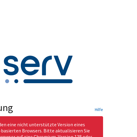
ung
Hilfe
den eine nicht unterstützte Version eines
asierten Browsers. Bitte aktualisieren Sie
rowser auf eine Chromium-Version 138 oder